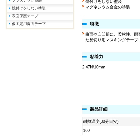
プラスチック塗装
焼付けをしない塗装
マグネシウム合金の塗装
焼付けをしない塗装
表面保護テープ
特徴
仮固定用両面テープ
曲面や凸凹部に、柔軟性、耐
た見切り用マスキングテープ
粘着力
2.47N/10mm
製品詳細
耐熱温度(30分目安)
160