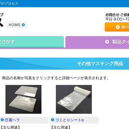
プのプロセス
その他マスキング用品
商品の名称か写真をクリックすると詳細ページが表示されます。
圧着ヘラ
ゴミとりシートα
【主な用途】
【主な用途】