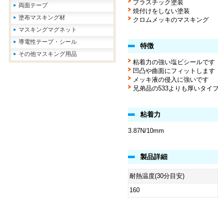
プラスチック塗装
両面テープ
焼付けをしない塗装
塗布マスキング材
クロムメッキのマスキング
マスキングマグネット
導電性テープ・シール
特徴
その他マスキング用品
粘着力の強い塩ビシールです
凹凸や曲面にフィットします
メッキ液の侵入に強いです
兄弟品の533よりも厚いタイ
粘着力
3.87N/10mm
製品詳細
耐熱温度(30分目安)
160