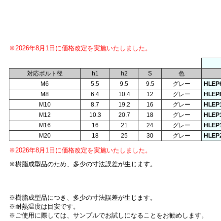
※2026年8月1日に価格改定を実施いたしました。
対応ボルト径
h1
h2
S
色
M6
5.5
9.5
9.5
グレー
HLEP
M8
6.4
10.4
12
グレー
HLEP
M10
8.7
19.2
16
グレー
HLEP
M12
10.3
20.7
18
グレー
HLEP
M16
16
21
24
グレー
HLEP
M20
18
25
30
グレー
HLEP
※2026年8月1日に価格改定を実施いたしました。
※樹脂成型品のため、多少の寸法誤差が生じます。
※樹脂成型品につき、多少の寸法誤差が生じます。
※耐熱温度は目安です。
※ご使用に際しては、サンプルでお試しになることをお勧めします。