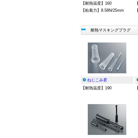
【耐熱温度】160
【粘着力】8.58N/25mm
【
耐熱マスキングプラグ
ねじこみ君
【耐熱温度】190