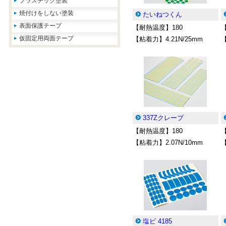
プラスチック塗装
焼付けをしない塗装
たいねつくん
表面保護テープ
【耐熱温度】180
仮固定用両面テープ
【粘着力】4.21N/25mm
【
337Zクレープ
【耐熱温度】180
【粘着力】2.07N/10mm
【
塩ビ 4185