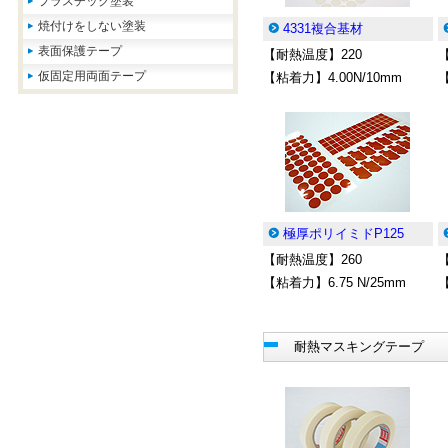
プラスチック塗装
焼付けをしない塗装
4331複合基材
表面保護テープ
【耐熱温度】220
仮固定用両面テープ
【粘着力】4.00N/10mm
【
極厚ポリイミドP125
【耐熱温度】260
【粘着力】6.75 N/25mm
【
耐熱マスキングテープ