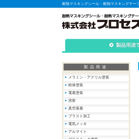
耐熱マスキングシール・耐熱マスキングテー
製品用途
メラミン・アクリル塗装
粉体塗装
電着塗装
溶射
真空蒸着
ブラスト加工
電気メッキ
アルマイト