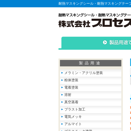
耐熱マスキングシール・耐熱マスキングテー
製品用途
メラミン・アクリル塗装
粉体塗装
電着塗装
溶射
真空蒸着
ブラスト加工
電気メッキ
アルマイト