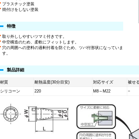
プラスチック塗装
焼付けをしない塗装
特徴
取り外ししやすいツマミ付きです。
中空構造のため、柔軟にフィットします。
穴の周囲への塗料の過剰付着を防ぐため、ツバ付形状になっていま
す。
製品詳細
材質
耐熱温度(30分目安)
対応サイズ
被せ
シリコーン
220
M8～M22
−