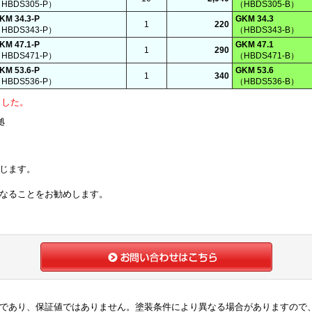
HBDS305-P）
（HBDS305-B）
KM 34.3-P
GKM 34.3
1
220
HBDS343-P）
（HBDS343-B）
KM 47.1-P
GKM 47.1
1
290
HBDS471-P）
（HBDS471-B）
KM 53.6-P
GKM 53.6
1
340
HBDS536-P）
（HBDS536-B）
ました。
拠
じます。
なることをお勧めします。
であり、保証値ではありません。塗装条件により異なる場合がありますので