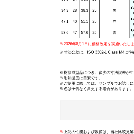
（
G
34.3
28
38.3
25
黒
（
G
47.1
40
51.1
25
赤
（
G
53.6
47
57.6
25
青
（
※2026年8月1日に価格改定を実施いたし
※寸法公差は、ISO 3302-1 Class M4に準
※樹脂成型品につき、多少の寸法誤差が生
※耐熱温度は目安です。
※ご使用に際しては、サンプルでお試しに
※色は予告なく変更する場合があります。
※
上記の性能および数値は、当社比較見解