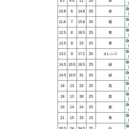
9.1
4.5
21
20
茶
（
G
10.8
6
14.8
20
赤
（
G
11.8
7
15.8
20
紫
（
G
12.5
8
16.5
25
青
（
G
12.5
8
23
25
青
（
G
13.1
9
17.1
25
オレンジ
（
G
14.5
10.5
18.5
25
緑
（
G
14.5
10.5
31
25
緑
（
G
18
13
22
25
黒
（
G
18
13
38
25
黒
（
G
20
14
24
25
黄
（
G
21
15
33
15
青
（
G
30.5
24
34.5
25
白