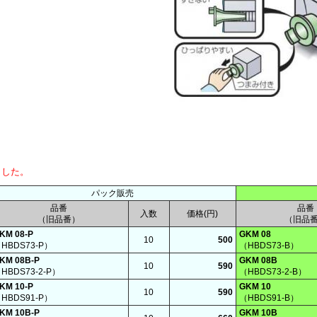
ました。
パック販売
品番
品番
入数
価格(円)
（旧品番）
（旧品
KM 08-P
GKM 08
10
500
HBDS73-P）
（HBDS73-B）
KM 08B-P
GKM 08B
10
590
HBDS73-2-P）
（HBDS73-2-B）
KM 10-P
GKM 10
10
590
HBDS91-P）
（HBDS91-B）
KM 10B-P
GKM 10B