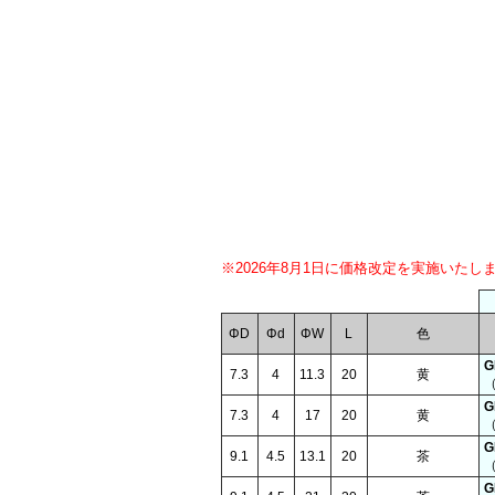
※2026年8月1日に価格改定を実施いたし
ΦD
Φd
ΦW
L
色
G
7.3
4
11.3
20
黄
（
G
7.3
4
17
20
黄
（
G
9.1
4.5
13.1
20
茶
（
G