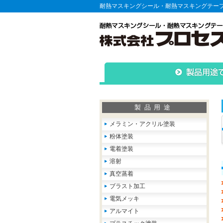
耐熱マスキングシール・耐熱マスキングテー
製品用途
メラミン・アクリル塗装
粉体塗装
電着塗装
溶射
真空蒸着
ブラスト加工
電気メッキ
アルマイト