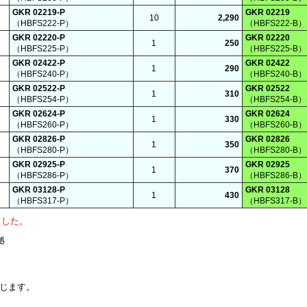
GKR 02219-P
GKR 02219
10
2,290
（HBFS222-P）
（HBFS222-B）
GKR 02220-P
GKR 02220
1
250
（HBFS225-P）
（HBFS225-B）
GKR 02422-P
GKR 02422
1
290
（HBFS240-P）
（HBFS240-B）
GKR 02522-P
GKR 02522
1
310
（HBFS254-P）
（HBFS254-B）
GKR 02624-P
GKR 02624
1
330
（HBFS260-P）
（HBFS260-B）
GKR 02826-P
GKR 02826
1
350
（HBFS280-P）
（HBFS280-B）
GKR 02925-P
GKR 02925
1
370
（HBFS286-P）
（HBFS286-B）
GKR 03128-P
GKR 03128
1
430
（HBFS317-P）
（HBFS317-B）
ました。
拠
じます。