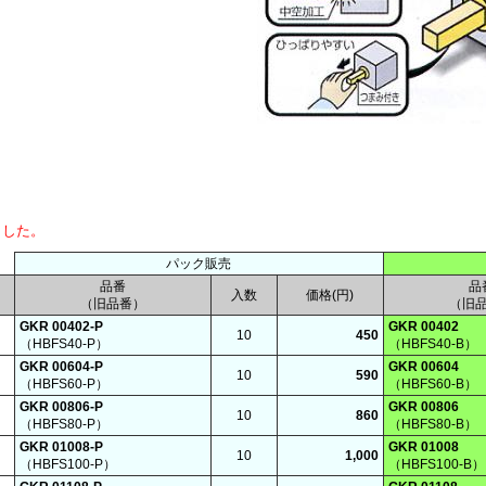
ました。
パック販売
品番
品
入数
価格(円)
（旧品番）
（旧
GKR 00402-P
GKR 00402
10
450
（HBFS40-P）
（HBFS40-B）
GKR 00604-P
GKR 00604
10
590
（HBFS60-P）
（HBFS60-B）
GKR 00806-P
GKR 00806
10
860
（HBFS80-P）
（HBFS80-B）
GKR 01008-P
GKR 01008
10
1,000
（HBFS100-P）
（HBFS100-B）