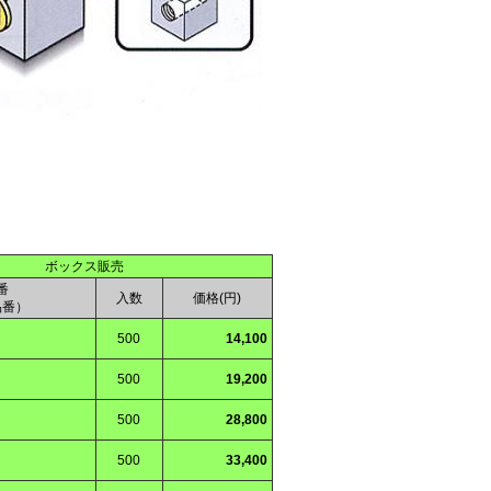
ボックス販売
番
入数
価格(円)
品番）
500
14,100
500
19,200
500
28,800
500
33,400