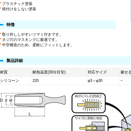
プラスチック塗装
焼付けをしない塗装
特徴
取り外ししやすいツマミ付きです。
ネジ穴のマスキングに最適です。
中空構造のため、柔軟にフィットします。
製品詳細
材質
耐熱温度(30分目安)
対応サイズ
被せ
シリコーン
220
φ3～φ30
−