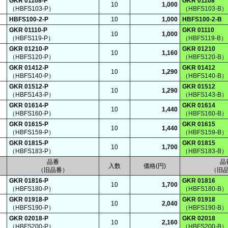
GKR 01108-P
GKR 01108
10
1,000
（HBFS103-P）
（HBFS103-B）
HBFS100-2-P
10
1,000
HBFS100-2-B
GKR 01110-P
GKR 01110
10
1,000
（HBFS119-P）
（HBFS119-B）
GKR 01210-P
GKR 01210
10
1,160
（HBFS120-P）
（HBFS120-B）
GKR 01412-P
GKR 01412
10
1,290
（HBFS140-P）
（HBFS140-B）
GKR 01512-P
GKR 01512
10
1,290
（HBFS143-P）
（HBFS143-B）
GKR 01614-P
GKR 01614
10
1,440
（HBFS160-P）
（HBFS160-B）
GKR 01615-P
GKR 01615
10
1,440
（HBFS159-P）
（HBFS159-B）
GKR 01815-P
GKR 01815
10
1,700
（HBFS183-P）
（HBFS183-B）
品番
品
入数
価格(円)
（旧品番）
（旧
GKR 01816-P
GKR 01816
10
1,700
（HBFS180-P）
（HBFS180-B）
GKR 01918-P
GKR 01918
10
2,040
（HBFS190-P）
（HBFS190-B）
GKR 02018-P
GKR 02018
10
2,160
（HBFS200-P）
（HBFS200-B）