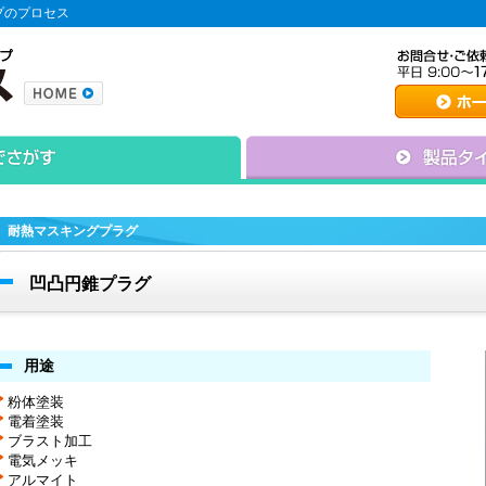
プのプロセス
耐熱マスキングプラグ
凹凸円錐プラグ
用途
粉体塗装
電着塗装
ブラスト加工
電気メッキ
アルマイト