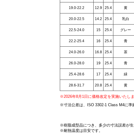
19.0-22.2
12.9
25.4
黄
20.0-22.5
14.2
25.4
乳白
22.5-24.0
15
25.4
グレー
22.2-25.4
16
25.4
青
24.0-26.0
16.8
25.4
茶
26.0-28.0
19
25.4
青
25.4-28.6
17
25.4
緑
28.6-31.7
20.8
25.4
黄
※2026年8月1日に価格改定を実施いたし
※寸法公差は、ISO 3302-1 Class M4に準
※樹脂成型品につき、多少の寸法誤差が生
※耐熱温度は目安です。