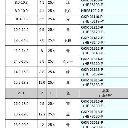
GKR 01108-P
8.0-10.3
4.1
25.4
緑
（HBFS103-P）
8.0-10.0
4.1
25.4
乳白
HBFS100-2-P
GKR 01110-P
10.3-11.9
6.5
25.4
赤
（HBFS119-P）
GKR 01210-P
10.0-12.0
6.5
25.4
青
（HBFS120-P）
GKR 01412-P
12.0-14.0
7.8
25.4
乳白
（HBFS140-P）
GKR 01512-P
11.9-14.3
8
25.4
青
（HBFS143-P）
GKR 01614-P
14.0-16.0
8.8
25.4
グレー
（HBFS160-P）
GKR 01615-P
14.3-15.9
8.8
25.4
緑
（HBFS159-P）
GKR 01815-P
15.9-18.3
11.6
25.4
赤
（HBFS183-P）
品番
d-D
id
L
色
（旧品番）
GKR 01816-P
16.0-18.0
9.5
25.4
茶
（HBFS180-P）
GKR 01918-P
18.2-19.0
12.9
25.4
黒
（HBFS190-P）
GKR 02018-P
18.0-20.0
12
25.4
青
（HBFS200-P）