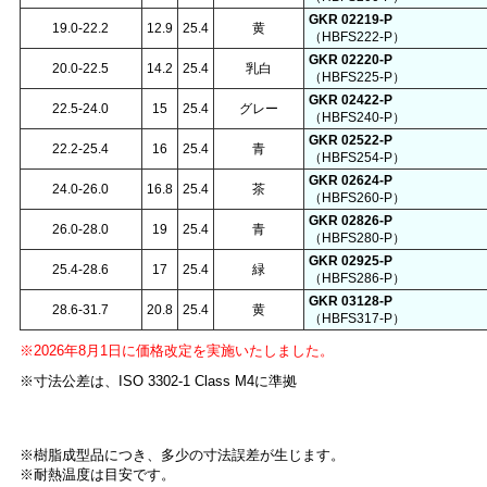
GKR 02219-P
19.0-22.2
12.9
25.4
黄
（HBFS222-P）
GKR 02220-P
20.0-22.5
14.2
25.4
乳白
（HBFS225-P）
GKR 02422-P
22.5-24.0
15
25.4
グレー
（HBFS240-P）
GKR 02522-P
22.2-25.4
16
25.4
青
（HBFS254-P）
GKR 02624-P
24.0-26.0
16.8
25.4
茶
（HBFS260-P）
GKR 02826-P
26.0-28.0
19
25.4
青
（HBFS280-P）
GKR 02925-P
25.4-28.6
17
25.4
緑
（HBFS286-P）
GKR 03128-P
28.6-31.7
20.8
25.4
黄
（HBFS317-P）
※2026年8月1日に価格改定を実施いたしました。
※寸法公差は、ISO 3302-1 Class M4に準拠
※樹脂成型品につき、多少の寸法誤差が生じます。
※耐熱温度は目安です。