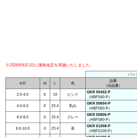
※2026年8月1日に価格改定を実施いたしました。
パッ
品番
d-D
id
L
色
（旧品番）
GKR 00402-P
2.0-4.0
0
19
ピンク
（HBFS40-P）
GKR 00604-P
4.0-6.0
0
25.4
乳白
（HBFS60-P）
GKR 00806-P
6.0-8.0
0
25.4
グレー
（HBFS80-P）
GKR 01008-P
8.0-10.0
0
25.4
茶
（HBFS100-P）