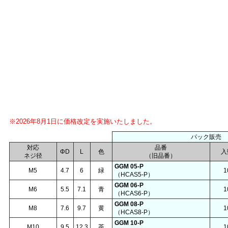
※2026年8月1日に価格改定を実施いたしました。
パック販売
対応
品番
ΦD
L
色
入
ネジ径
（旧品番）
GGM 05-P
M5
4.7
6
緑
1
（HCAS5-P）
GGM 06-P
M6
5.5
7.1
青
1
（HCAS6-P）
GGM 08-P
M8
7.6
9.7
黄
1
（HCAS8-P）
GGM 10-P
M10
9.5
12.3
茶
1