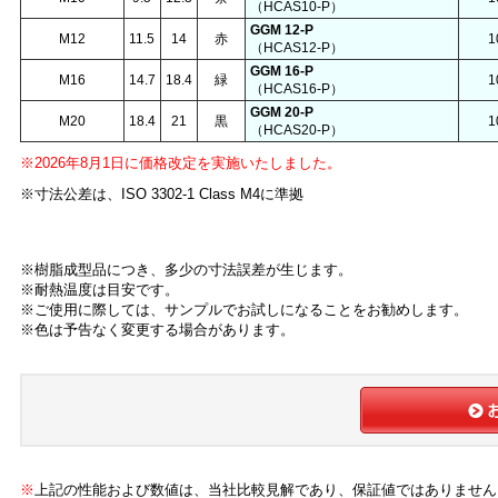
（HCAS10-P）
GGM 12-P
M12
11.5
14
赤
1
（HCAS12-P）
GGM 16-P
M16
14.7
18.4
緑
1
（HCAS16-P）
GGM 20-P
M20
18.4
21
黒
1
（HCAS20-P）
※2026年8月1日に価格改定を実施いたしました。
※寸法公差は、ISO 3302-1 Class M4に準拠
※樹脂成型品につき、多少の寸法誤差が生じます。
※耐熱温度は目安です。
※ご使用に際しては、サンプルでお試しになることをお勧めします。
※色は予告なく変更する場合があります。
※
上記の性能および数値は、当社比較見解であり、保証値ではありません