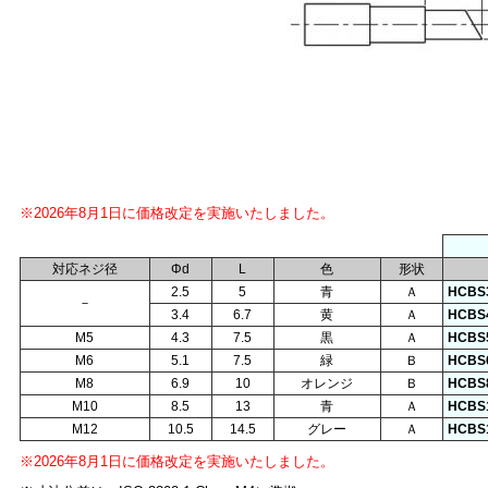
※2026年8月1日に価格改定を実施いたしました。
対応ネジ径
Φd
L
色
形状
2.5
5
青
Ａ
HCBS
－
3.4
6.7
黄
Ａ
HCBS
M5
4.3
7.5
黒
Ａ
HCBS
M6
5.1
7.5
緑
Ｂ
HCBS
M8
6.9
10
オレンジ
Ｂ
HCBS
M10
8.5
13
青
Ａ
HCBS
M12
10.5
14.5
グレー
Ａ
HCBS
※2026年8月1日に価格改定を実施いたしました。