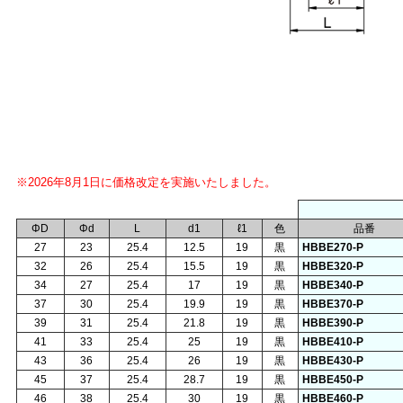
※2026年8月1日に価格改定を実施いたしました。
ΦD
Φd
L
d1
ℓ1
色
品番
27
23
25.4
12.5
19
黒
HBBE270-P
32
26
25.4
15.5
19
黒
HBBE320-P
34
27
25.4
17
19
黒
HBBE340-P
37
30
25.4
19.9
19
黒
HBBE370-P
39
31
25.4
21.8
19
黒
HBBE390-P
41
33
25.4
25
19
黒
HBBE410-P
43
36
25.4
26
19
黒
HBBE430-P
45
37
25.4
28.7
19
黒
HBBE450-P
46
38
25.4
30
19
黒
HBBE460-P