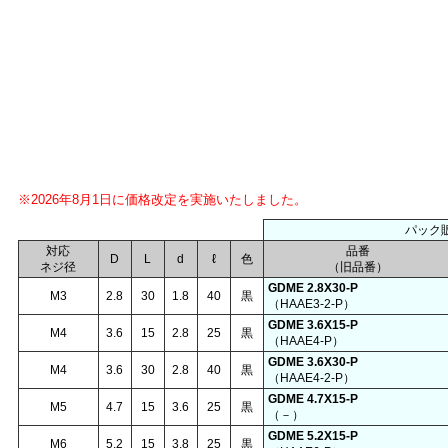
※2026年8月1日に価格改定を実施いたしました。
パック
対応
品番
D
L
d
ℓ
色
ネジ径
（旧品番）
GDME 2.8X30-P
M3
2.8
30
1.8
40
黒
（HAAE3-2-P）
GDME 3.6X15-P
M4
3.6
15
2.8
25
黒
（HAAE4-P）
GDME 3.6X30-P
M4
3.6
30
2.8
40
黒
（HAAE4-2-P）
GDME 4.7X15-P
M5
4.7
15
3.6
25
黒
（－）
GDME 5.2X15-P
M6
5.2
15
3.8
25
黒