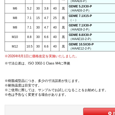
（HAAE6-P）
GDME 5.2X30-P
M6
5.2
30
3.8
40
黒
（HAAE6-2-P）
GDME 7.1X15-P
M8
7.1
15
4.7
25
黒
（－）
GDME 7.1X30-P
M8
7.1
30
4.7
40
黒
（HAAE8-2-P）
GDME 8.8X30-P
M10
8.8
30
6.6
40
黒
（HAAE10-2-P）
GDME 10.5X30-P
M12
10.5
30
6.6
40
黒
（HAAE12-2-P）
※2026年8月1日に価格改定を実施いたしました。
※寸法公差は、ISO 3302-1 Class M4に準拠
※樹脂成型品につき、多少の寸法誤差が生じます。
※耐熱温度は目安です。
※ご使用に際しては、サンプルでお試しになることをお勧めします。
※色は予告なく変更する場合があります。