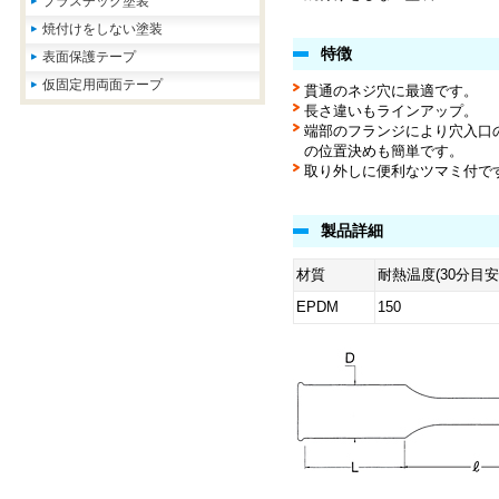
プラスチック塗装
焼付けをしない塗装
特徴
表面保護テープ
仮固定用両面テープ
貫通のネジ穴に最適です。
長さ違いもラインアップ。
端部のフランジにより穴入口
の位置決めも簡単です。
取り外しに便利なツマミ付で
製品詳細
材質
耐熱温度(30分目安
EPDM
150