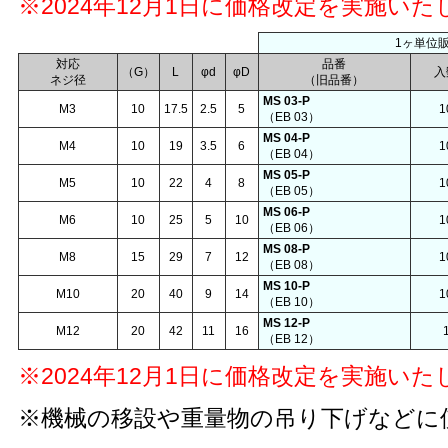
※2024年12月1日に価格改定を実施い
1ヶ単位
対応
品番
（G）
L
φd
φD
入
ネジ径
（旧品番）
MS 03-P
M3
10
17.5
2.5
5
1
（EB 03）
MS 04-P
M4
10
19
3.5
6
1
（EB 04）
MS 05-P
M5
10
22
4
8
1
（EB 05）
MS 06-P
M6
10
25
5
10
1
（EB 06）
MS 08-P
M8
15
29
7
12
1
（EB 08）
MS 10-P
M10
20
40
9
14
1
（EB 10）
MS 12-P
M12
20
42
11
16
（EB 12）
※2024年12月1日に価格改定を実施い
※機械の移設や重量物の吊り下げなどに