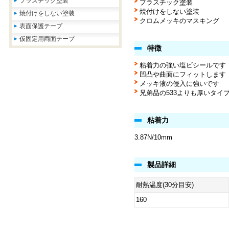
プラスチック塗装
プラスチック塗装
焼付けをしない塗装
焼付けをしない塗装
クロムメッキのマスキング
表面保護テープ
仮固定用両面テープ
特徴
粘着力の強い塩ビシールです
凹凸や曲面にフィットします
メッキ液の侵入に強いです
兄弟品の533よりも厚いタイ
粘着力
3.87N/10mm
製品詳細
耐熱温度(30分目安)
160