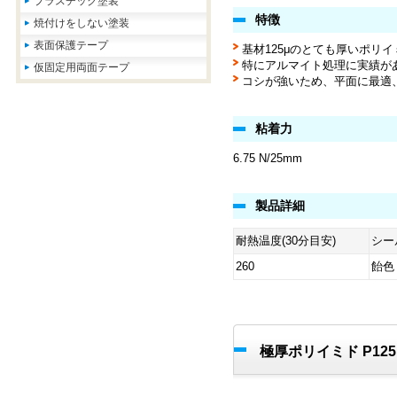
プラスチック塗装
特徴
焼付けをしない塗装
表面保護テープ
基材125μのとても厚いポリ
特にアルマイト処理に実績が
仮固定用両面テープ
コシが強いため、平面に最適
粘着力
6.75 N/25mm
製品詳細
耐熱温度(30分目安)
シー
260
飴色
極厚ポリイミド P12