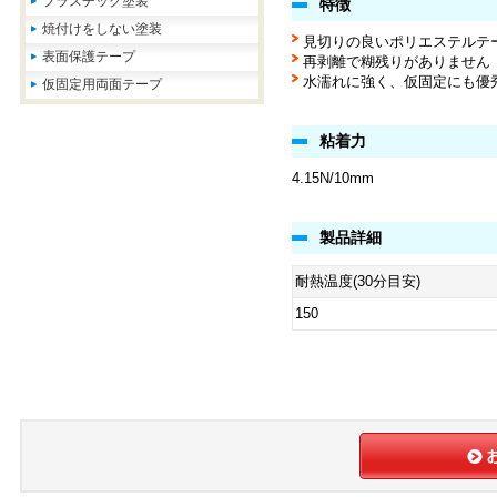
プラスチック塗装
特徴
焼付けをしない塗装
見切りの良いポリエステルテ
表面保護テープ
再剥離で糊残りがありません
水濡れに強く、仮固定にも優
仮固定用両面テープ
粘着力
4.15N/10mm
製品詳細
耐熱温度(30分目安)
150