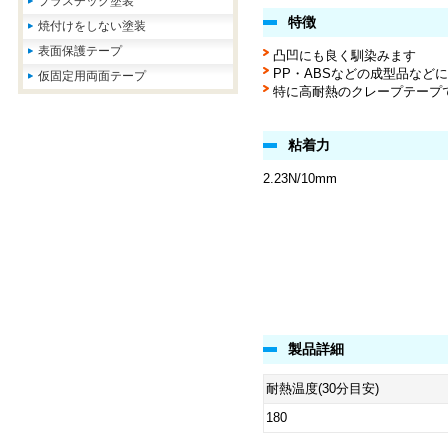
プラスチック塗装
特徴
焼付けをしない塗装
表面保護テープ
凸凹にも良く馴染みます
PP・ABSなどの成型品など
仮固定用両面テープ
特に高耐熱のクレープテープ
粘着力
2.23N/10mm
製品詳細
耐熱温度(30分目安)
180