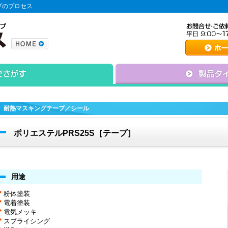
プのプロセス
耐熱マスキングテープ／シール
ポリエステルPRS25S［テープ］
用途
粉体塗装
電着塗装
電気メッキ
スプライシング