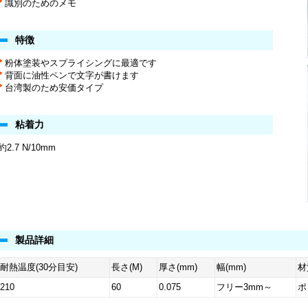
識別のためのメモ
特徴
粉体塗装やスプライシングに最適です
背面に油性ペンで文字が書けます
台湾製のため安価タイプ
粘着力
約2.7 N/10mm
製品詳細
耐熱温度(30分目安)
長さ(M)
厚さ(mm)
幅(mm)
材
210
60
0.075
フリー3mm～
ポ