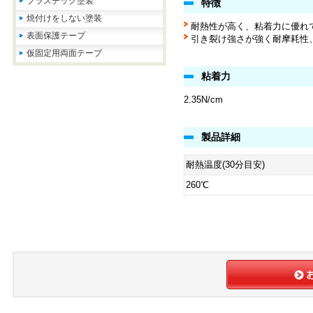
プラスチック塗装
特徴
焼付けをしない塗装
耐熱性が高く、粘着力に優れ
表面保護テープ
引き裂け強さが強く耐摩耗性
仮固定用両面テープ
粘着力
2.35N/cm
製品詳細
耐熱温度(30分目安)
260℃