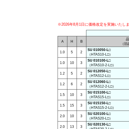
※2026年8月1日に価格改定を実施いたし
A
H
B
（旧
SU 010050-L□
1.0
5
2
（HTAS10-L□）
SU 010100-L□
1.0
10
3
（HTAS10-2-L□）
SU 012050-L□
1.2
5
2
（HTAS12-L□）
SU 012060-L□
1.2
6
2
（HTAS12-2-L□）
SU 015100-L□
1.5
10
3
（HTAS15-L□）
SU 015150-L□
1.5
15
3
（HTAS15-2-L□）
SU 020100-L□
2.0
10
3
（HTAS20-L□）
SU 020130-L□
2.0
13
3