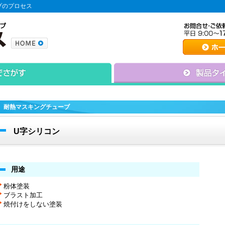
プのプロセス
耐熱マスキングチューブ
U字シリコン
用途
粉体塗装
ブラスト加工
焼付けをしない塗装