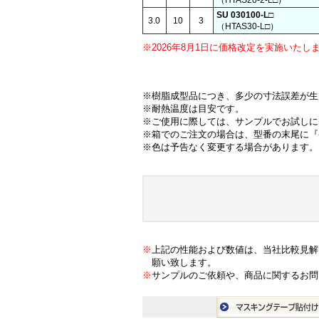
（HTAS20-2-L□）
SU 030100-L□
3.0
10
3
（HTAS30-L□）
※2026年8月1日に価格改定を実施いたし
※樹脂成型品につき、多少の寸法誤差が生
※耐熱温度は目安です。
※ご使用に際しては、サンプルでお試しに
※箱でのご注文の場合は、型番の末尾に『
※色は予告なく変更する場合があります。
※
上記の性能および数値は、当社比較見解
願い致します。
※
サンプルのご依頼や、商品に関するお問