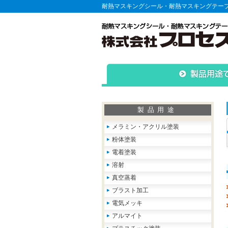
耐熱マスキングシール・耐熱マスキングテー
製品用途
メラミン・アクリル塗装
粉体塗装
電着塗装
溶射
真空蒸着
ブラスト加工
電気メッキ
アルマイト